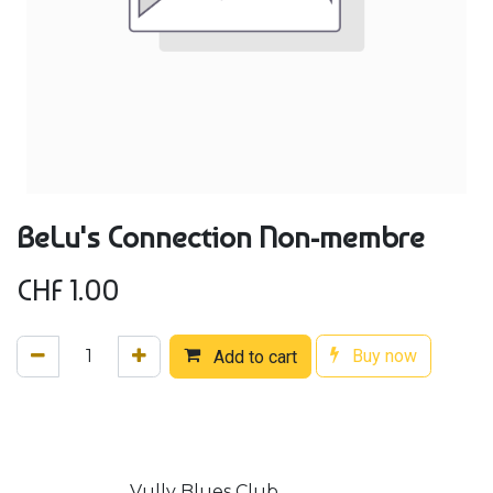
BeLu's Connection Non-membre
CHF
1.00
Buy now
Add to cart
Vully Blues Club